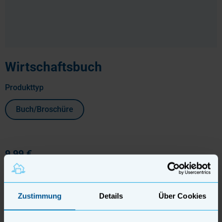
Wirtschaftsbuch
auswählen
Produkttyp
Buch/Broschüre
9,99 €
6,00 € für Haus & Grund Mitglieder württembergischer
Ortsvereine
Preise inkl. MwSt.
zzgl. Versandkosten
Zustimmung
Details
Über Cookies
Produkt Anzahl: Gib den gewünschten Wert ein oder benutze die Schaltflächen um
In den Warenkorb