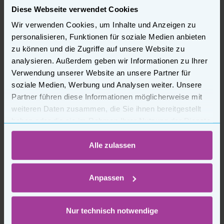
Diese Webseite verwendet Cookies
Wir verwenden Cookies, um Inhalte und Anzeigen zu
Sofort verfügbar, Lieferzeit: 1-3 Tage
personalisieren, Funktionen für soziale Medien anbieten
zu können und die Zugriffe auf unsere Website zu
Beschreibung
analysieren. Außerdem geben wir Informationen zu Ihrer
Verwendung unserer Website an unsere Partner für
Wirtschaftsbuch
soziale Medien, Werbung und Analysen weiter. Unsere
Partner führen diese Informationen möglicherweise mit
Das jährliche erscheinende Wirtschaftsbuch erfüllt die an
weiteren Daten zusammen, die Sie ihnen bereitgestellt
eine ordnungsgemäße und zweckmäßige Buchführung zu
haben oder die sie im Rahmen Ihrer Nutzung der Dienste
stellenden Anforderungen insbesondere dadurch, dass es
eine klare, übersichtliche und praktische Aufgliederung der
gesammelt haben.
Einzelkosten und einen zwecks Feststellung des
Alle zulassen
Bewirtschaftungsergebnisses verhältnismäßig einfachen
Jahresabschluss bietet. Tragen Sie in Ihre Mieteinnahmen
und sonstigen Einnahmen sowie Ausgaben
Anpassen
(Betriebskosten, Instandhaltungskosten) in die Tabellen
ein.
Nur technisch notwendige