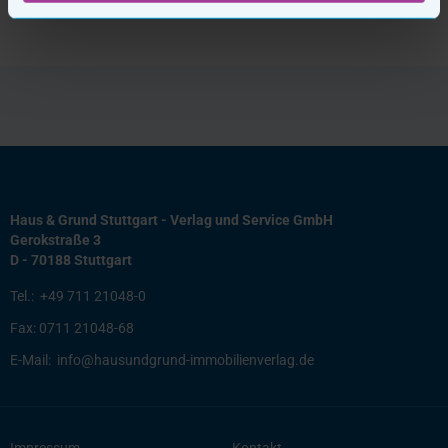
Haus & Grund Stuttgart - Verlag und Service GmbH
Gerokstraße 3
D - 70188 Stuttgart
Tel.:
+49 711 21048-0
Fax:
0711 21048-68
E-Mail:
info@hausundgrund-immobilienverlag.de