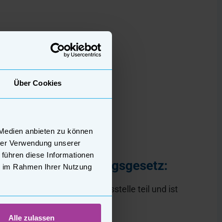
z:
Über Cookies
 Medien anbieten zu können
hrer Verwendung unserer
 führen diese Informationen
ucherstreitbeilegungsgesetz:
ie im Rahmen Ihrer Nutzung
er Verbraucherschlichtungsstelle teil und ist
Alle zulassen