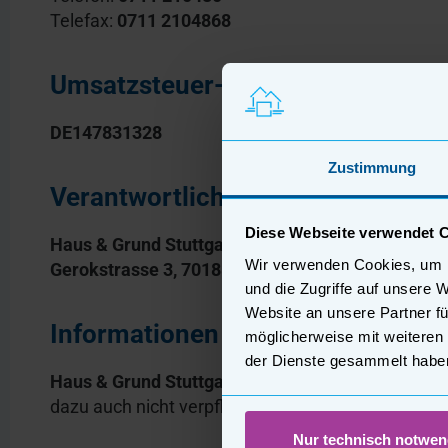
Telefax:
0711 2104868
Umsatzsteuer-Identifikationsnu
DE147831328
Zustimmung
Verantwortlicher gemäß § 18 Abs.
Diese Webseite verwendet 
Haus & Grund Stuttgart – Verlag und Service Gm
Wir verwenden Cookies, um I
Gerokstrasse 3, 70188 Stuttgart
und die Zugriffe auf unsere 
Website an unsere Partner fü
Informationen zur außergerichtli
möglicherweise mit weiteren
der Dienste gesammelt habe
Haus & Grund Stuttgart – Verlag und Service Gm
dazu auch nicht verpflichtet.
Nur technisch notwen