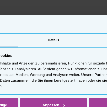
mmer gemäß § 27 a Umsatzsteuergeset
Details
 2 Medienstaatsvertrag:
Cookies
bH
nhalte und Anzeigen zu personalisieren, Funktionen für soziale
Website zu analysieren. Außerdem geben wir Informationen zu I
r soziale Medien, Werbung und Analysen weiter. Unsere Partner
chen Streitbeilegung nach § 36 Verbra
 Daten zusammen, die Sie ihnen bereitgestellt haben oder die s
n.
bH
nimmt nicht an einem Streitbeilegungsverfahren vor ein
dige
Anpassen