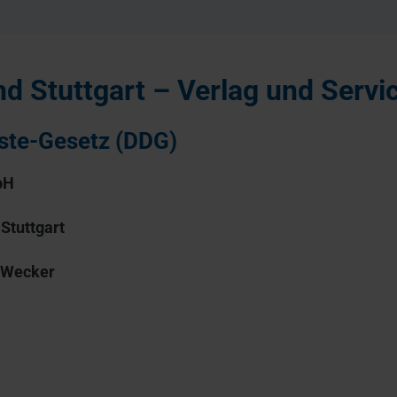
d Stuttgart – Verlag und Serv
ste-Gesetz (DDG)
bH
s
Stuttgart
h Wecker