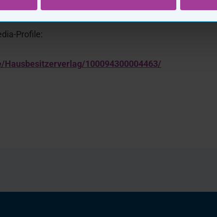
dia-Profile:
e/Hausbesitzerverlag/100094300004463/