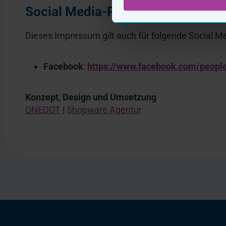
Social Media-Profile
Dieses Impressum gilt auch für folgende Social Me
Facebook
:
https://www.facebook.com/peopl
Konzept, Design und Umsetzung
ONEDOT
|
Shopware Agentur