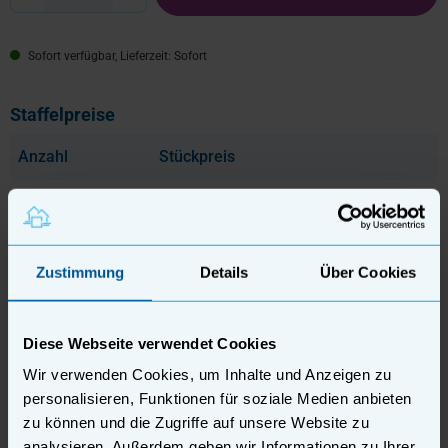
Sofort verfügbar, Lieferzeit: Sofort
Staffelpreise
Anzahl
Stückpreis
Bis
9
6,99 €
pro Stück
Bis
19
6,64 €
pro Stück
Zustimmung
Details
Über Cookies
Bis
49
6,29 €
pro Stück
Ab
50
5,59 €
pro Stück
Diese Webseite verwendet Cookies
Wir verwenden Cookies, um Inhalte und Anzeigen zu
personalisieren, Funktionen für soziale Medien anbieten
zu können und die Zugriffe auf unsere Website zu
Beschreibung
analysieren. Außerdem geben wir Informationen zu Ihrer