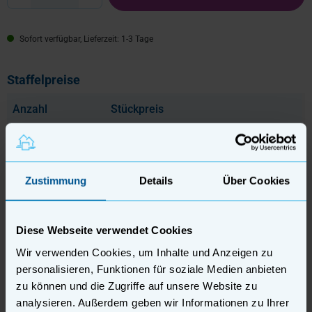
Sofort verfügbar, Lieferzeit: 1-3 Tage
Staffelpreise
Anzahl
Stückpreis
Bis
199
9,99 €
pro Stück
Bis
399
9,49 €
pro Stück
Zustimmung
Details
Über Cookies
Ab
400
8,99 €
pro Stück
Diese Webseite verwendet Cookies
Wir verwenden Cookies, um Inhalte und Anzeigen zu
Beschreibung
personalisieren, Funktionen für soziale Medien anbieten
zu können und die Zugriffe auf unsere Website zu
Professionelle Gewerbevermietung
analysieren. Außerdem geben wir Informationen zu Ihrer